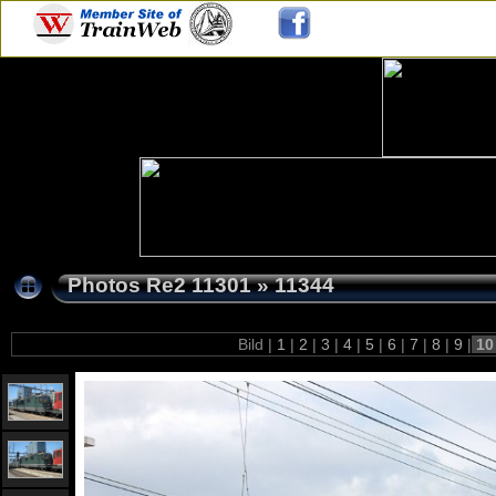
Photos Re2 11301
»
11344
Bild |
1
|
2
|
3
|
4
|
5
|
6
|
7
|
8
|
9
|
1