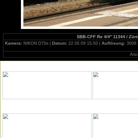
SBB-CFF Re 4/4'' 11344 / Züri
Kamera:
NIKON D70s |
Datum:
22.05.09 15:50 |
Auflösung:
3008 
Anza