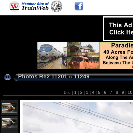
Photos Re2 11201
»
11249
Bild |
1
|
2
|
3
|
4
|
5
|
6
|
7
|
8
|
9
|
1