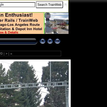
[
?
]
20
|
>
|
»