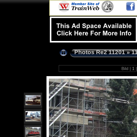
Photos Re2 11201
»
1
Bild |
1
|