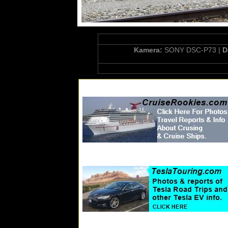
Kamera:
SONY DSC-P73 |
D