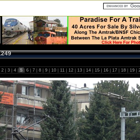
1249
2
|
3
|
4
|
5
|
6
|
7
|
8
|
9
|
10
|
11
|
12
|
13
|
14
|
15
|
16
|
17
|
18
|
19
|