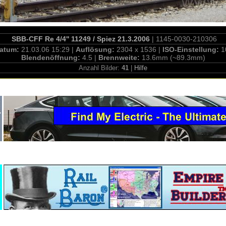
SBB-CFF Re 4/4'' 11249 / Spiez 21.3.2006
| 1145-0030-210306
atum:
21.03.06 15:29 |
Auflösung:
2304 x 1536 |
ISO-Einstellung:
1
Blendenöffnung:
4.5 |
Brennweite:
13.6mm (~89.3mm)
Anzahl Bilder:
41
|
Hilfe