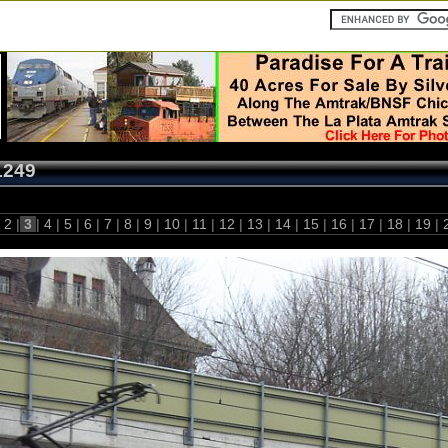
1249
2
|
3
|
4
|
5
|
6
|
7
|
8
|
9
|
10
|
11
|
12
|
13
|
14
|
15
|
16
|
17
|
18
|
19
|