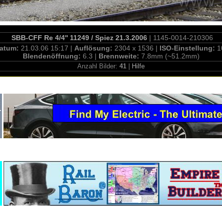
SBB-CFF Re 4/4'' 11249 / Spiez 21.3.2006
| 1145-0014-210306
atum:
21.03.06 15:17 |
Auflösung:
2304 x 1536 |
ISO-Einstellung:
1
Blendenöffnung:
6.3 |
Brennweite:
7.8mm (~51.2mm)
Anzahl Bilder:
41
|
Hilfe