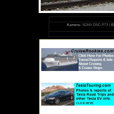
Kamera:
SONY DSC-P73 |
D