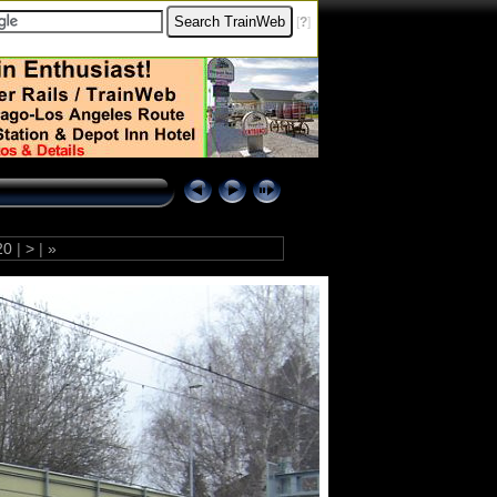
[
?
]
20
|
>
|
»