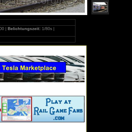
00 |
Belichtungszeit:
1/80s |