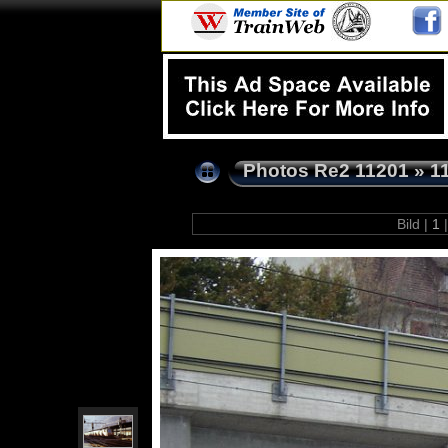
Photos Re2 11201
»
1
Bild |
1
|