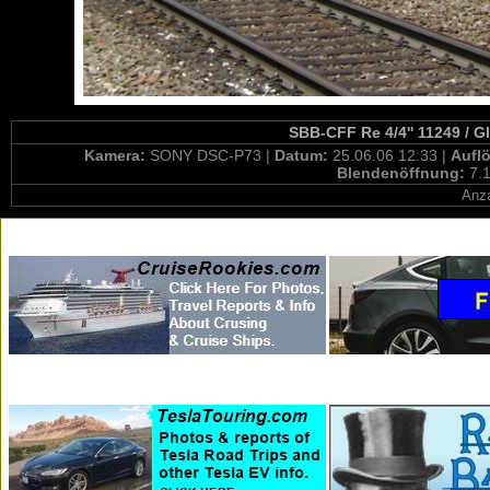
SBB-CFF Re 4/4'' 11249 / G
Kamera:
SONY DSC-P73 |
Datum:
25.06.06 12:33 |
Aufl
Blendenöffnung:
7.1
Anza