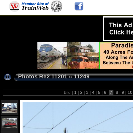
Photos Re2 11201
»
11249
Bild |
1
|
2
|
3
|
4
|
5
|
6
|
7
|
8
|
9
|
1