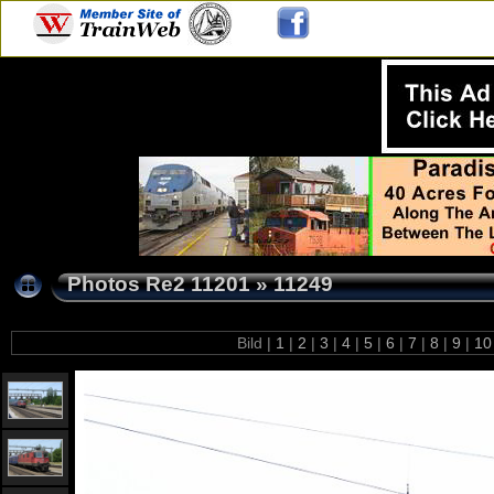
Photos Re2 11201
»
11249
Bild |
1
|
2
|
3
|
4
|
5
|
6
|
7
|
8
|
9
|
1