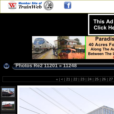
Photos Re2 11201
»
11248
«
|
<
|
21
|
22
|
23
|
24
|
25
|
26
|
27