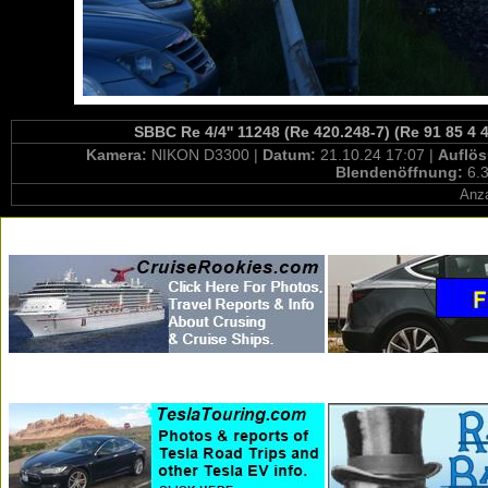
SBBC Re 4/4'' 11248 (Re 420.248-7) (Re 91 85 4 
Kamera:
NIKON D3300 |
Datum:
21.10.24 17:07 |
Auflö
Blendenöffnung:
6.3
Anza