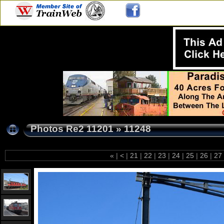
Photos Re2 11201
»
11248
«
|
<
|
21
|
22
|
23
|
24
|
25
|
26
|
27