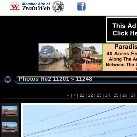
Photos Re2 11201
»
11248
«
|
<
|
21
|
22
|
23
|
24
|
25
|
26
|
27