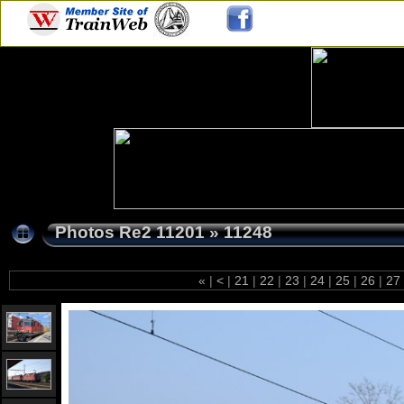
Photos Re2 11201
»
11248
«
|
<
|
21
|
22
|
23
|
24
|
25
|
26
|
27