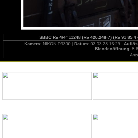
SBBC Re 4/4'' 11248 (Re 420.248-7) (Re 91 85 4
Kamera:
NIKON D3300 |
Datum:
03.03.23 16:29 |
Auflö
Blendenöffnung:
5.6
Anza