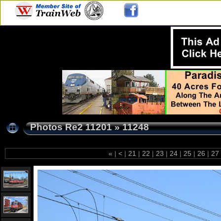
Photos Re2 11201
»
11248
«
|
<
|
21
|
22
|
23
|
24
|
25
|
26
|
27