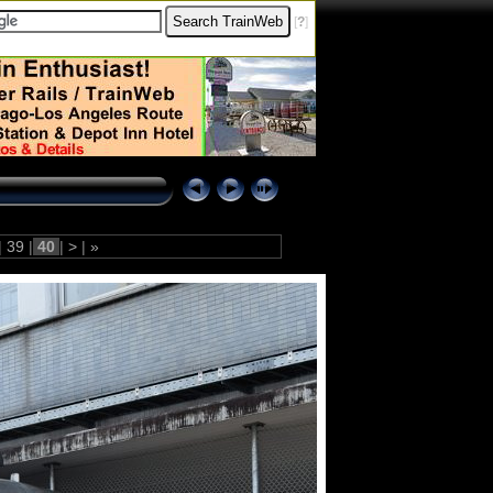
[
?
]
|
39
|
40
|
>
|
»