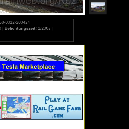
58-0012-200424
0 |
Belichtungszeit:
1/200s |