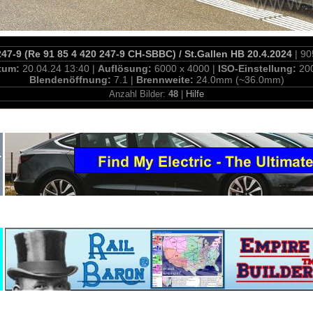
7-9 (Re 91 85 4 420 247-9 CH-SBBC) / St.Gallen HB 20.4.2024
| 90
tum:
20.04.24 13:40 |
Auflösung:
6000 x 4000 |
ISO-Einstellung:
20
Blendenöffnung:
7.1 |
Brennweite:
24.0mm (~36.0mm)
Anzahl Bilder:
48
|
Hilfe