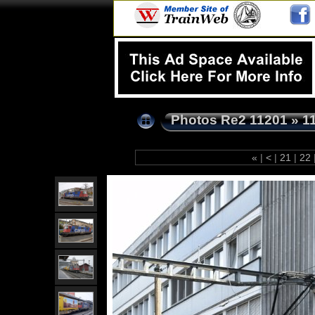
Photos Re2 11201
»
1
«
|
<
|
21
|
22