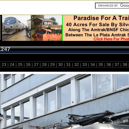
1247
|
23
|
24
|
25
|
26
|
27
|
28
|
29
|
30
|
31
|
32
|
33
|
34
|
35
|
36
|
37
|
38