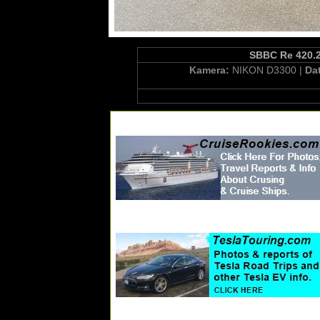
SBBC Re 420.24
Kamera:
NIKON D3300 |
Da