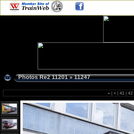
Photos Re2 11201
»
11247
«
|
<
|
41
|
42