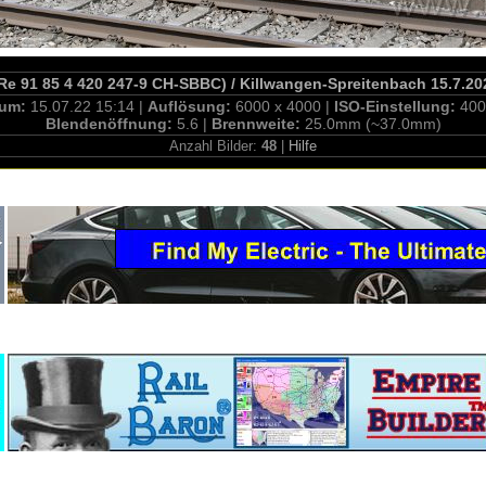
Re 91 85 4 420 247-9 CH-SBBC) / Killwangen-Spreitenbach 15.7.20
tum:
15.07.22 15:14 |
Auflösung:
6000 x 4000 |
ISO-Einstellung:
400
Blendenöffnung:
5.6 |
Brennweite:
25.0mm (~37.0mm)
Anzahl Bilder:
48
|
Hilfe