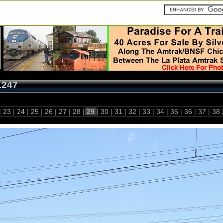
1247
|
23
|
24
|
25
|
26
|
27
|
28
|
29
|
30
|
31
|
32
|
33
|
34
|
35
|
36
|
37
|
38