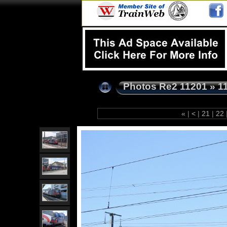
Photos Re2 11201
»
1
«
|
<
|
21
|
22