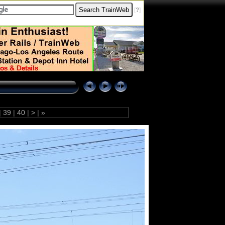
[
?
]
|
39
|
40
|
>
|
»