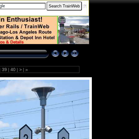
[
?
]
|
39
|
40
|
>
|
»