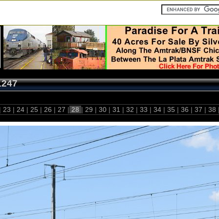
1247
|
23
|
24
|
25
|
26
|
27
|
28
|
29
|
30
|
31
|
32
|
33
|
34
|
35
|
36
|
37
|
38