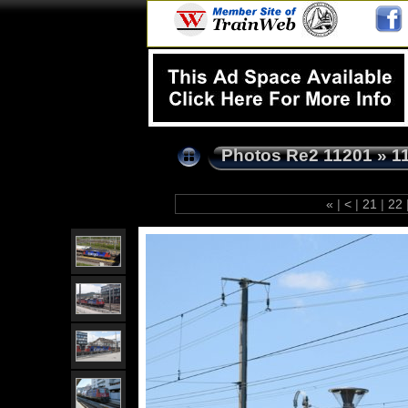
Photos Re2 11201
»
1
«
|
<
|
21
|
22