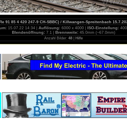
Re 91 85 4 420 247-9 CH-SBBC) / Killwangen-Spreitenbach 15.7.20
tum:
15.07.22 14:34 |
Auflösung:
6000 x 4000 |
ISO-Einstellung:
400
Blendenöffnung:
7.1 |
Brennweite:
45.0mm (~67.0mm)
Anzahl Bilder:
48
|
Hilfe