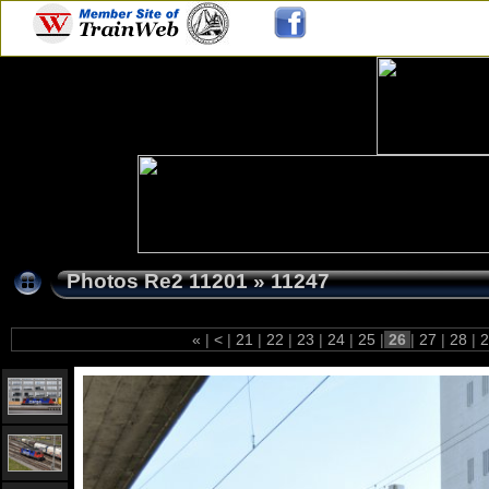
Photos Re2 11201
»
11247
«
|
<
|
21
|
22
|
23
|
24
|
25
|
26
|
27
|
28
|
2