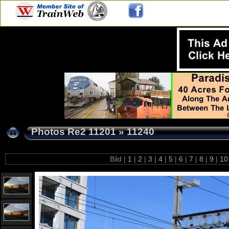
Photos Re2 11201
»
11240
Bild |
1
|
2
|
3
|
4
|
5
|
6
|
7
|
8
|
9
|
1