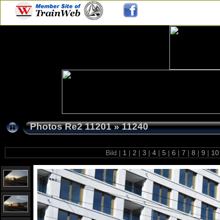
Photos Re2 11201
»
11240
Bild |
1
|
2
|
3
|
4
|
5
|
6
|
7
|
8
|
9
|
1