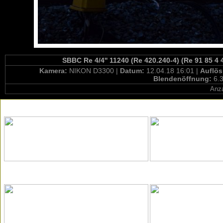
SBBC Re 4/4'' 11240 (Re 420.240-4) (Re 91 85 4
Kamera:
NIKON D3300 |
Datum:
12.04.18 16:01 |
Auflö
Blendenöffnung:
6.3
Anza