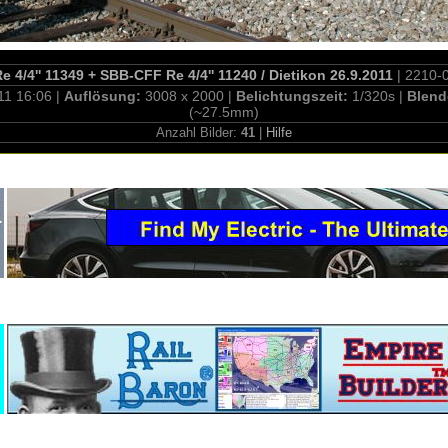
 4/4'' 11349 + SBB-CFF Re 4/4'' 11240 / Dietikon 26.9.2011
| 2210-
11 16:06 |
Auflösung:
3008 x 2000 |
Belichtungszeit:
1/320s |
Blend
(~27.5mm)
Anzahl Bilder:
41
|
Hilfe