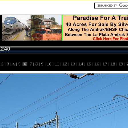
1240
2
|
3
|
4
|
5
|
6
|
7
|
8
|
9
|
10
|
11
|
12
|
13
|
14
|
15
|
16
|
17
|
18
|
19
|