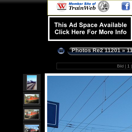
Photos Re2 11201
»
1
Bild |
1
|