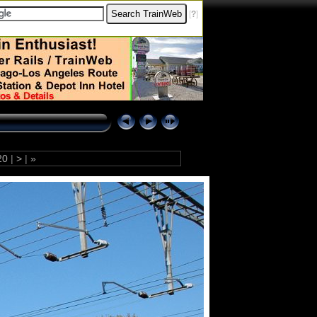
[
?
]
20
|
>
|
»