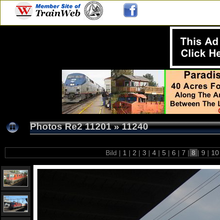
Photos Re2 11201
»
11240
Bild |
1
|
2
|
3
|
4
|
5
|
6
|
7
|
8
|
9
|
1