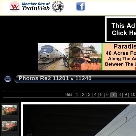
Photos Re2 11201
»
11240
Bild |
1
|
2
|
3
|
4
|
5
|
6
|
7
|
8
|
9
|
1