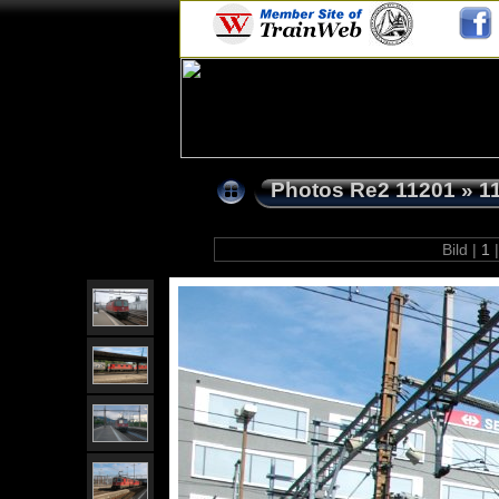
Photos Re2 11201
»
1
Bild |
1
|