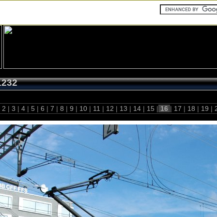
1232
2
|
3
|
4
|
5
|
6
|
7
|
8
|
9
|
10
|
11
|
12
|
13
|
14
|
15
|
16
|
17
|
18
|
19
|