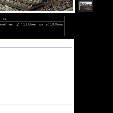
1014
enöffnung:
7.1 |
Brennweite:
18.0mm