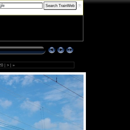
[
?
]
20
|
>
|
»