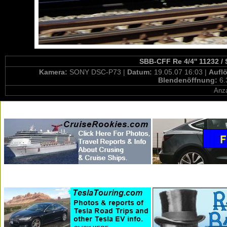
SBB-CFF Re 4/4'' 11232 / 
Kamera:
SONY DSC-P73 |
Datum:
19.05.07 16:03 |
Aufl
Blendenöffnung:
6.
Anza