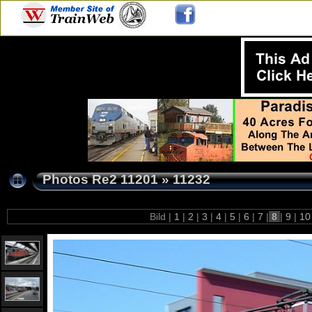
Photos Re2 11201
»
11232
Bild |
1
|
2
|
3
|
4
|
5
|
6
|
7
|
8
|
9
|
1