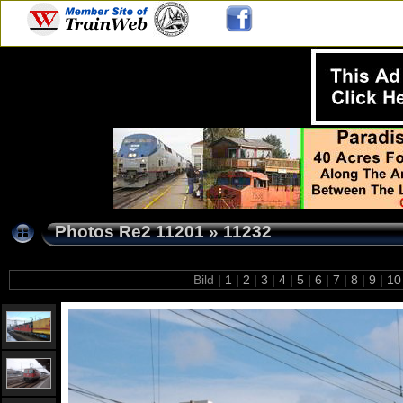
Photos Re2 11201
»
11232
Bild |
1
|
2
|
3
|
4
|
5
|
6
|
7
|
8
|
9
|
1