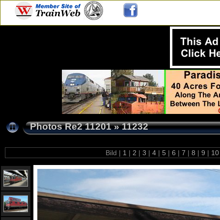
Photos Re2 11201
»
11232
Bild |
1
|
2
|
3
|
4
|
5
|
6
|
7
|
8
|
9
|
1