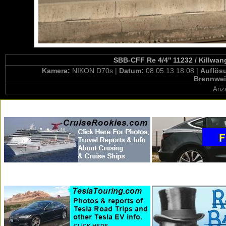
SBB-CFF Re 4/4'' 11232 / Killwa
Kamera:
NIKON D70s |
Datum:
08.05.13 18:08 |
Auflös
Brennwei
Anza