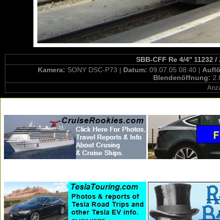
SBB-CFF Re 4/4'' 11232 /
Kamera:
SONY DSC-P73 |
Datum:
09.07.05 08:40 |
Aufl
Blendenöffnung:
2.
Anza