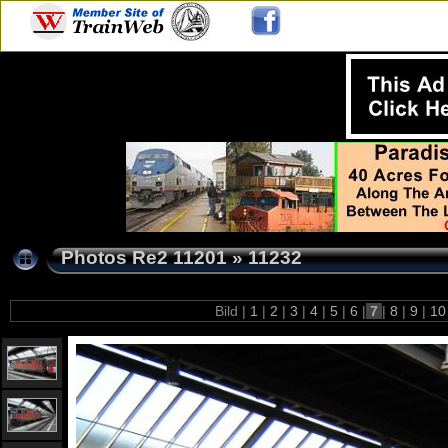
Photos Re2 11201
»
11232
Bild |
1
|
2
|
3
|
4
|
5
|
6
|
7
|
8
|
9
|
1