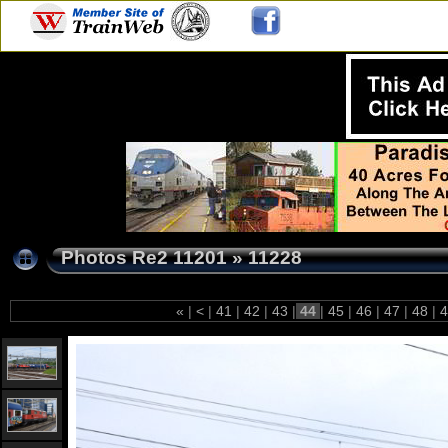
Photos Re2 11201
»
11228
«
|
<
|
41
|
42
|
43
|
44
|
45
|
46
|
47
|
48
|
4