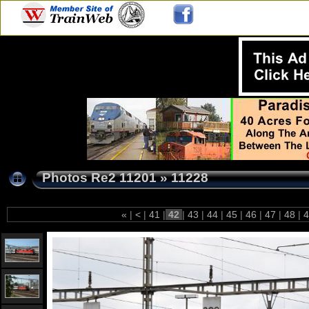
Photos Re2 11201
»
11228
«
|
<
|
41
|
42
|
43
|
44
|
45
|
46
|
47
|
48
|
4