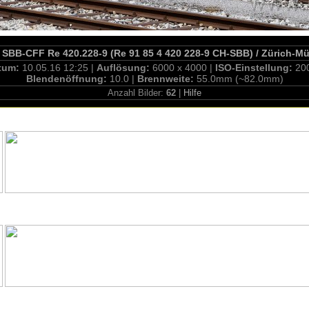
 SBB-CFF Re 420.228-9 (Re 91 85 4 420 228-9 CH-SBB) / Zürich-Mü
tum:
10.05.16 12:25 |
Auflösung:
6000 x 4000 |
ISO-Einstellung:
20
Blendenöffnung:
10.0 |
Brennweite:
55.0mm (~82.0mm)
Anzahl Bilder:
62
|
Hilfe