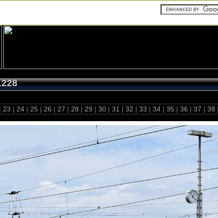
1228
|
23
|
24
|
25
|
26
|
27
|
28
|
29
|
30
|
31
|
32
|
33
|
34
|
35
|
36
|
37
|
38