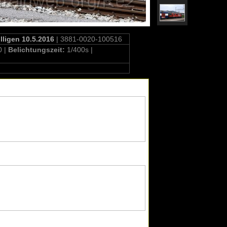
lligen 10.5.2016
| 3881-0020-100516
0 |
Belichtungszeit:
1/400s |