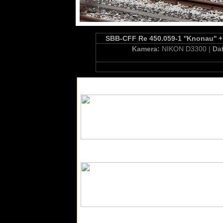
SBB-CFF Re 450.059-1 ''Knonau'' +
Kamera:
NIKON D3300 |
Da