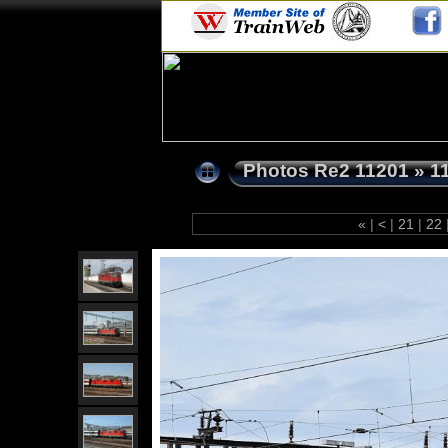
Photos Re2 11201
»
1
«
|
<
|
21
|
22