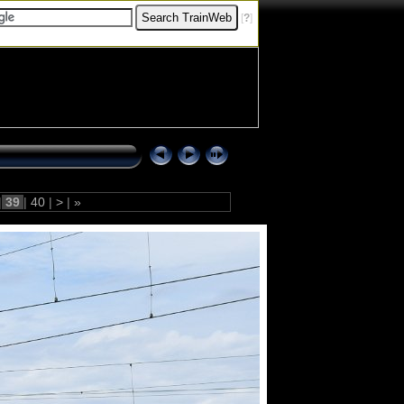
[
?
]
|
39
|
40
|
>
|
»