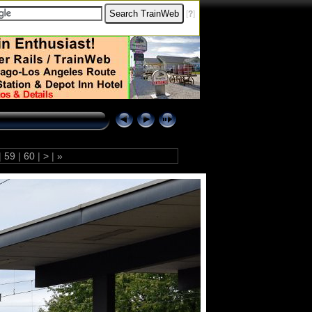
[
?
]
|
59
|
60
|
>
|
»