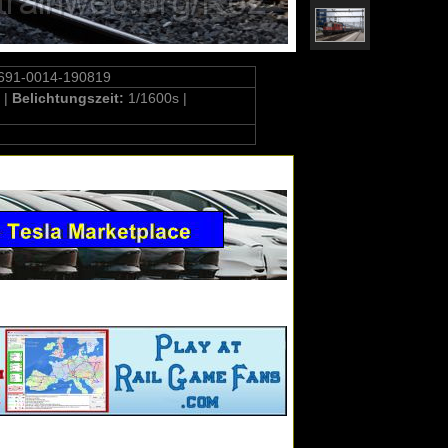
691-0014-190819
 |
Belichtungszeit:
1/1600s |