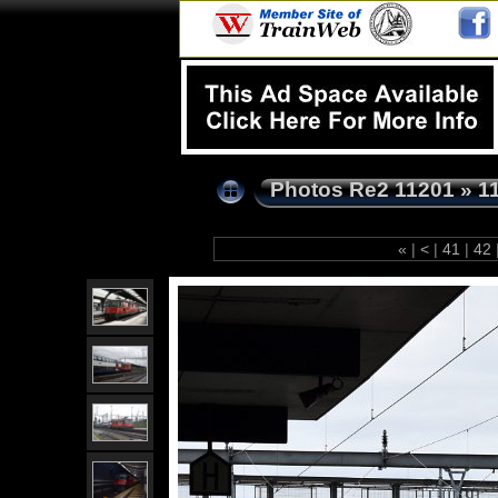
Photos Re2 11201
»
1
«
|
<
|
41
|
42