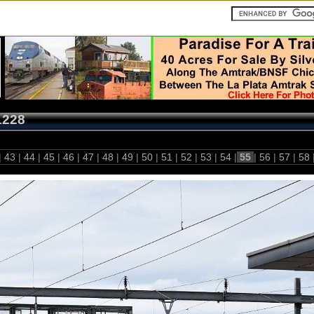
1228
|
43
|
44
|
45
|
46
|
47
|
48
|
49
|
50
|
51
|
52
|
53
|
54
|
55
|
56
|
57
|
58