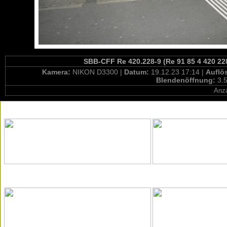
SBB-CFF Re 420.228-9 (Re 91 85 4 420 22
Kamera:
NIKON D3300 |
Datum:
19.12.23 17:14 |
Auflö
Blendenöffnung:
3.5
Anza