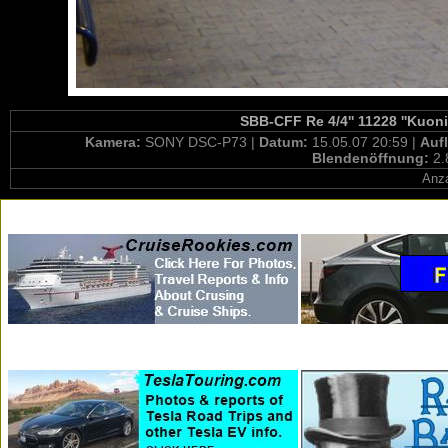
SBB-CFF Re 4/4'' 11228 ''Kuoni
Kamera:
SONY DSC-P73 |
Datum:
15.05.07 20:59 |
Auf
Blendenöffnung:
2.
Anza