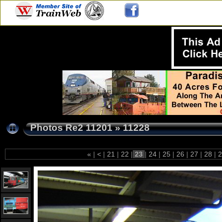
Photos Re2 11201
»
11228
«
|
<
|
21
|
22
|
23
|
24
|
25
|
26
|
27
|
28
|
2