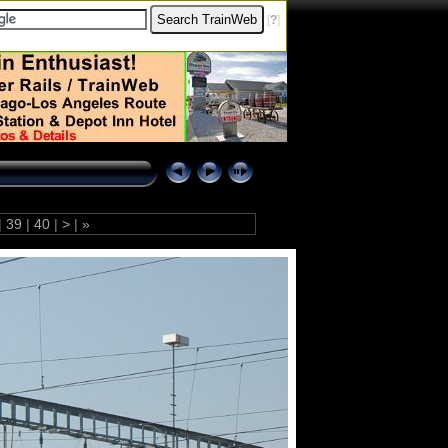
[
?
]
|
39
|
40
|
>
|
»