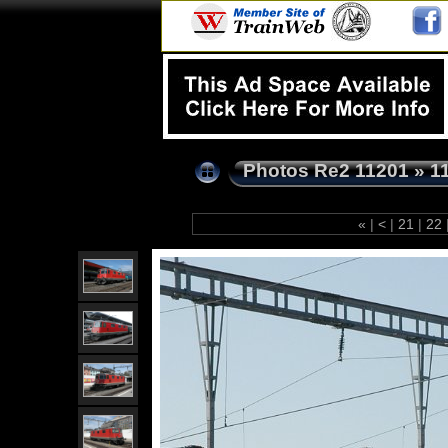
Photos Re2 11201
»
1
«
|
<
|
21
|
22