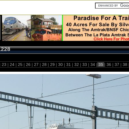
1228
|
23
|
24
|
25
|
26
|
27
|
28
|
29
|
30
|
31
|
32
|
33
|
34
|
35
|
36
|
37
|
38