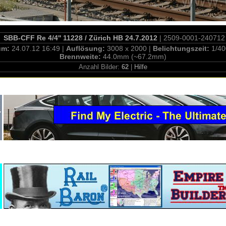
SBB-CFF Re 4/4'' 11228 / Zürich HB 24.7.2012
| 2509-0001-240712
um:
24.07.12 16:49 |
Auflösung:
3008 x 2000 |
Belichtungszeit:
1/40
Brennweite:
44.0mm (~67.2mm)
Anzahl Bilder:
62
|
Hilfe