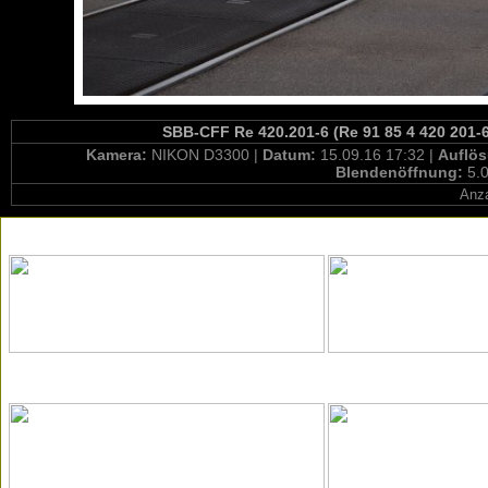
SBB-CFF Re 420.201-6 (Re 91 85 4 420 201-6
Kamera:
NIKON D3300 |
Datum:
15.09.16 17:32 |
Auflö
Blendenöffnung:
5.0
Anza