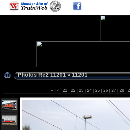
Photos Re2 11201
»
11201
«
|
<
|
21
|
22
|
23
|
24
|
25
|
26
|
27
|
28
|
2