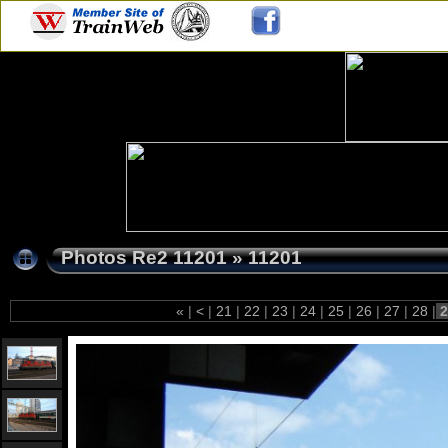
Photos Re2 11201
»
11201
«
|
<
|
21
|
22
|
23
|
24
|
25
|
26
|
27
|
28
|
2