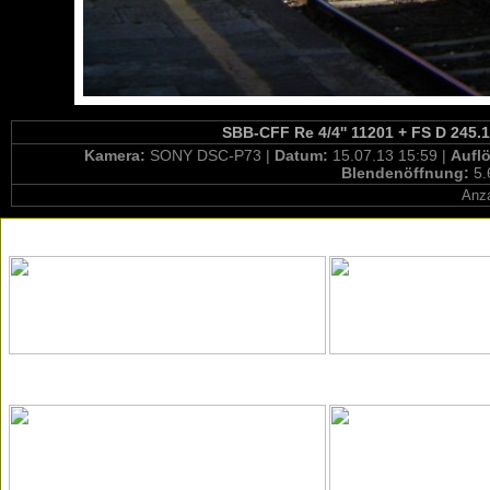
SBB-CFF Re 4/4'' 11201 + FS D 245.
Kamera:
SONY DSC-P73 |
Datum:
15.07.13 15:59 |
Aufl
Blendenöffnung:
5.
Anza