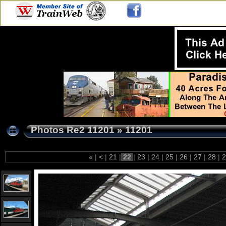
Photos Re2 11201
»
11201
«
|
<
|
21
|
22
|
23
|
24
|
25
|
26
|
27
|
28
|
2