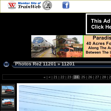
Photos Re2 11201
»
11201
«
|
<
|
21
|
22
|
23
|
24
|
25
|
26
|
27
|
28
|
2