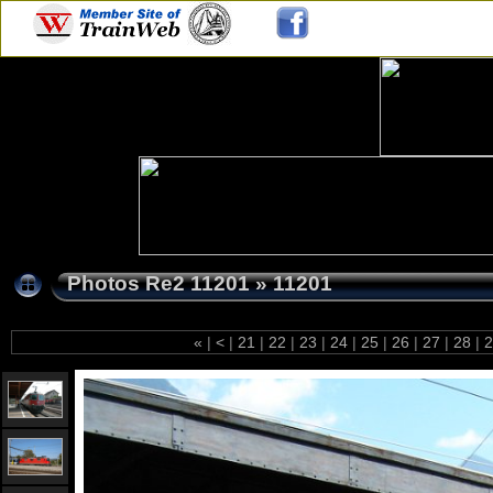
Photos Re2 11201
»
11201
«
|
<
|
21
|
22
|
23
|
24
|
25
|
26
|
27
|
28
|
2