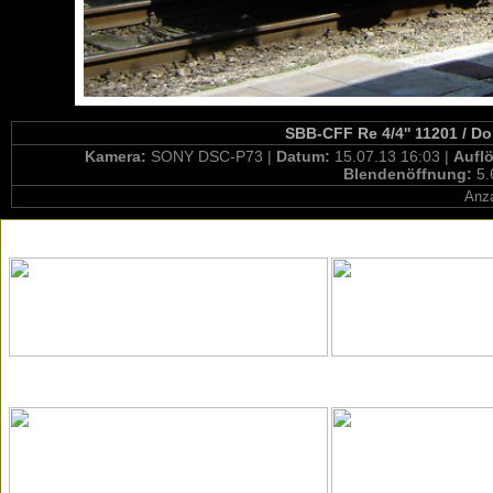
SBB-CFF Re 4/4'' 11201 / D
Kamera:
SONY DSC-P73 |
Datum:
15.07.13 16:03 |
Aufl
Blendenöffnung:
5.
Anza