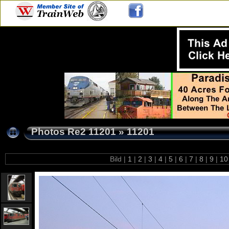
Photos Re2 11201
»
11201
Bild |
1
|
2
|
3
|
4
|
5
|
6
|
7
|
8
|
9
|
1