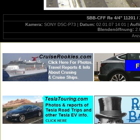
SBB-CFF Re 4/4'' 11201 /
Kamera:
SONY DSC-P73 |
Datum:
02.01.07 14:01 |
Auf
Blendenöffnung:
2.
Anza