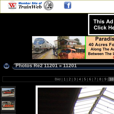
Photos Re2 11201
»
11201
Bild |
1
|
2
|
3
|
4
|
5
|
6
|
7
|
8
|
9
|
1