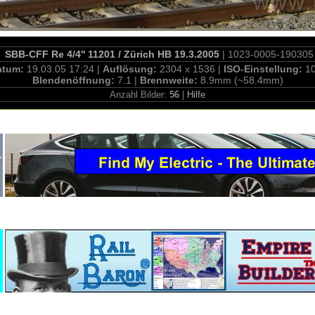
SBB-CFF Re 4/4'' 11201 / Zürich HB 19.3.2005
| 1023-0005-190305
atum:
19.03.05 17:24 |
Auflösung:
2304 x 1536 |
ISO-Einstellung:
1
Blendenöffnung:
7.1 |
Brennweite:
8.9mm (~58.4mm)
Anzahl Bilder:
56
|
Hilfe