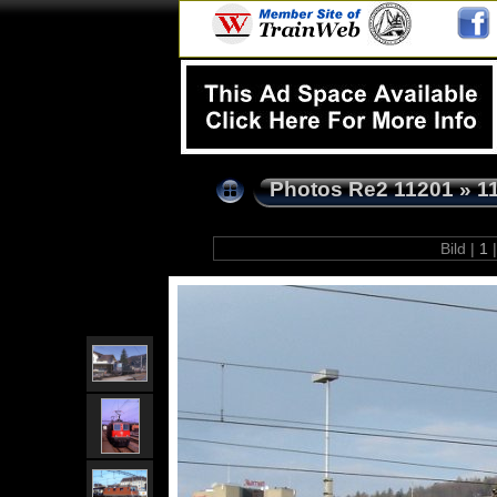
Photos Re2 11201
»
1
Bild |
1
|