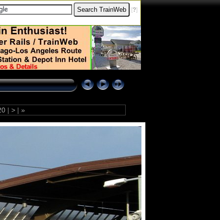
[
?
]
20
|
>
|
»