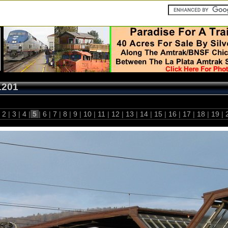
1201
2
|
3
|
4
|
5
|
6
|
7
|
8
|
9
|
10
|
11
|
12
|
13
|
14
|
15
|
16
|
17
|
18
|
19
|