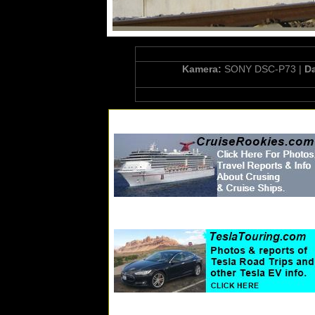
Kamera:
SONY DSC-P73 |
D