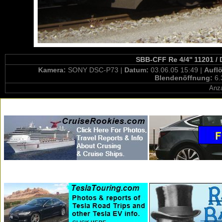
SBB-CFF Re 4/4'' 11201 /
Kamera:
SONY DSC-P73 |
Datum:
03.06.05 15:49 |
Aufl
Blendenöffnung:
6.
Anza