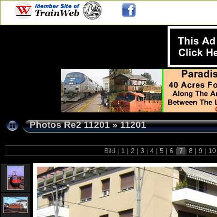
Photos Re2 11201
»
11201
Bild |
1
|
2
|
3
|
4
|
5
|
6
|
7
|
8
|
9
|
1