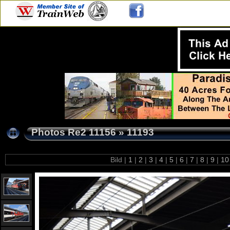
Photos Re2 11156
»
11193
Bild |
1
|
2
|
3
|
4
|
5
|
6
|
7
|
8
|
9
|
1