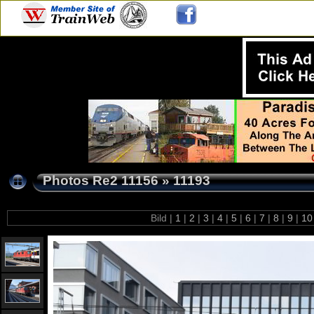
Photos Re2 11156
»
11193
Bild |
1
|
2
|
3
|
4
|
5
|
6
|
7
|
8
|
9
|
1