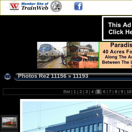
Photos Re2 11156
»
11193
Bild |
1
|
2
|
3
|
4
|
5
|
6
|
7
|
8
|
9
|
1