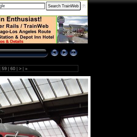
[
?
]
|
59
|
60
|
>
|
»