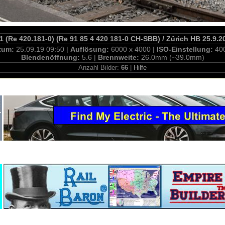
1 (Re 420.181-0) (Re 91 85 4 420 181-0 CH-SBB) / Zürich HB 25.9.2
tum:
25.09.19 09:50 |
Auflösung:
6000 x 4000 |
ISO-Einstellung:
40
Blendenöffnung:
5.6 |
Brennweite:
26.0mm (~39.0mm)
Anzahl Bilder:
66
|
Hilfe