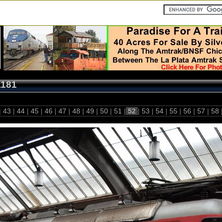
1181
|
43
|
44
|
45
|
46
|
47
|
48
|
49
|
50
|
51
|
52
|
53
|
54
|
55
|
56
|
57
|
58