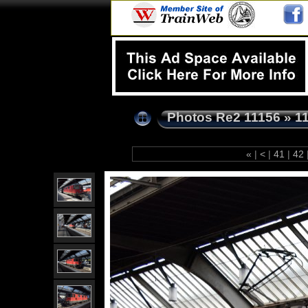
Photos Re2 11156
»
1
«
|
<
|
41
|
42