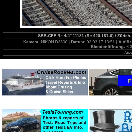
SBB-CFF Re 4/4'' 11181 (Re 420.181-0) / Züric
Kamera:
NIKON D3300 |
Datum:
02.03.17 13:51 |
Auflö
Blendenöffnung:
6.3
Anza