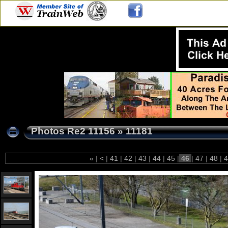
Photos Re2 11156
»
11181
«
|
<
|
41
|
42
|
43
|
44
|
45
|
46
|
47
|
48
|
4