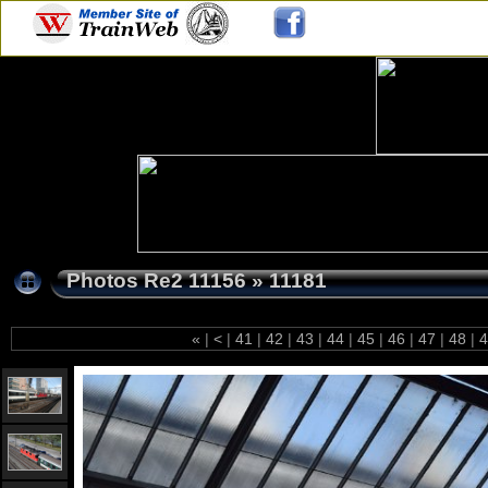
Photos Re2 11156
»
11181
«
|
<
|
41
|
42
|
43
|
44
|
45
|
46
|
47
|
48
|
4