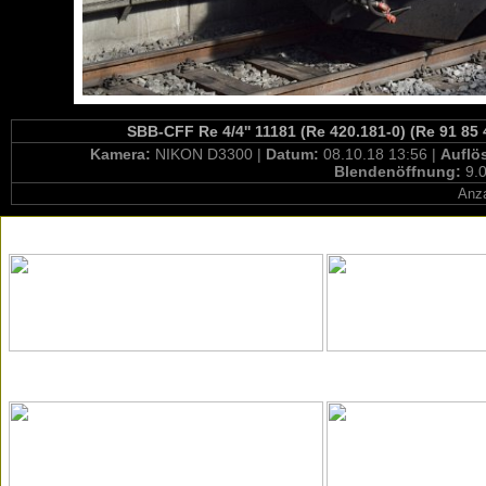
SBB-CFF Re 4/4'' 11181 (Re 420.181-0) (Re 91 85
Kamera:
NIKON D3300 |
Datum:
08.10.18 13:56 |
Auflö
Blendenöffnung:
9.0
Anza