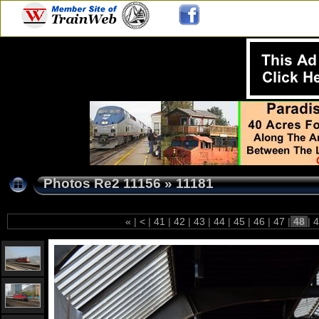
Photos Re2 11156
»
11181
«
|
<
|
41
|
42
|
43
|
44
|
45
|
46
|
47
|
48
|
4