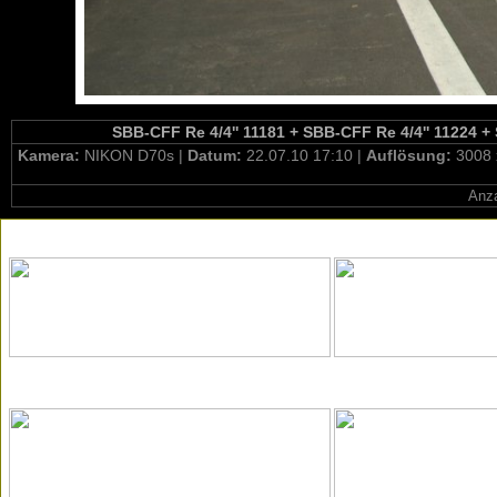
SBB-CFF Re 4/4'' 11181 + SBB-CFF Re 4/4'' 11224 + 
Kamera:
NIKON D70s |
Datum:
22.07.10 17:10 |
Auflösung:
3008 
Anza