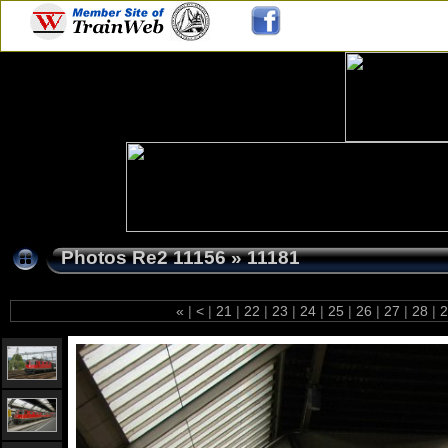
Photos Re2 11156
»
11181
«
|
<
|
21
|
22
|
23
|
24
|
25
|
26
|
27
|
28
|
2